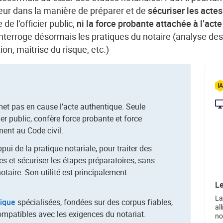
eur dans la manière de préparer et de
sécuriser les acte
de l’officier public,
ni la force probante attachée à l’acte
le interroge désormais les pratiques du notaire (analyse de
ction, maîtrise du risque, etc.)
remet pas en cause l’acte authentique. Seule
cier public, confère force probante et force
ment au Code civil.
ppui de la pratique notariale, pour traiter des
 et sécuriser les étapes préparatoires, sans
otaire. Son utilité est principalement
Le
La
dique
spécialisées, fondées sur des corpus fiables,
al
compatibles avec les exigences du notariat.
no