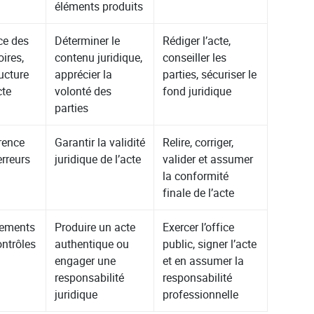
éléments produits
nce des
Déterminer le
Rédiger l’acte,
ires,
contenu juridique,
conseiller les
ucture
apprécier la
parties, sécuriser le
cte
volonté des
fond juridique
parties
rence
Garantir la validité
Relire, corriger,
erreurs
juridique de l’acte
valider et assumer
la conformité
finale de l’acte
itements
Produire un acte
Exercer l’office
ontrôles
authentique ou
public, signer l’acte
engager une
et en assumer la
responsabilité
responsabilité
juridique
professionnelle