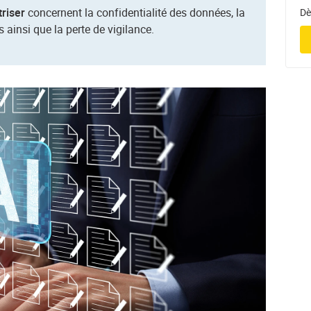
triser
concernent la confidentialité des données, la
Dè
s ainsi que la perte de vigilance.