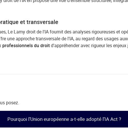
droit de l’IA en propose une vue d'ensemble structurée, intégrant 
pratique et transversale
es, Le Lamy droit de l'IA fournit des analyses rigoureuses et opér
 offre une approche transversale de l'IA, au regard des usages aux
ux
professionnels du droit
d'appréhender avec rigueur les enjeux j
ous posez.
Pourquoi l’Union européenne a-t-elle adopté l’IA Act ?