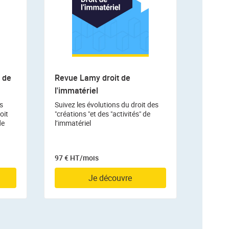
 de
Revue Lamy droit de
l'immatériel
s
Suivez les évolutions du droit des
oit
"créations "et des "activités" de
de
l’immatériel
97 € HT/mois
Je découvre