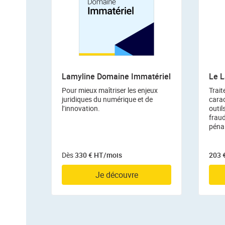
Lamyline Domaine Immatériel
Le L
Pour mieux maîtriser les enjeux
Trai
juridiques du numérique et de
carac
l’innovation.
outils
frau
péna
Dès
330 € HT/mois
203 
Je découvre