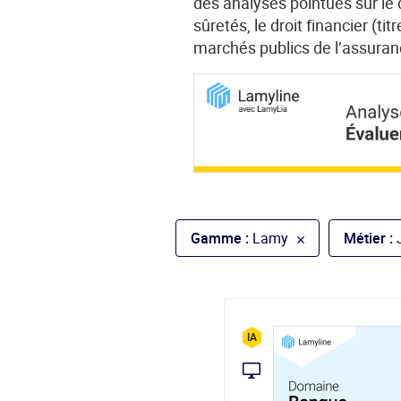
des analyses pointues sur le d
sûretés, le droit financier (t
marchés publics de l’assuran
Gamme :
Lamy
Métier :