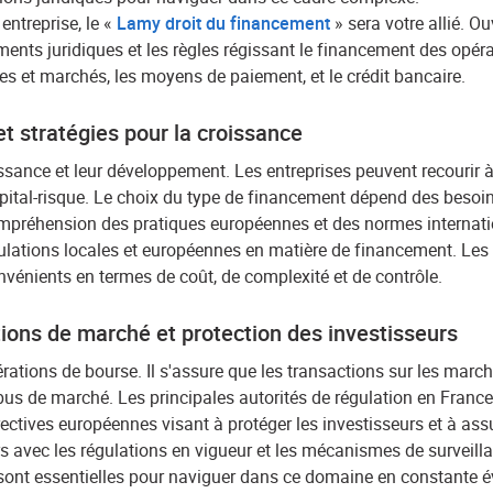
entreprise, le «
Lamy droit du financement
» sera votre allié. O
ruments juridiques et les règles régissant le financement des op
itres et marchés, les moyens de paiement, et le crédit bancaire.
t stratégies pour la croissance
issance et leur développement. Les entreprises peuvent recourir 
pital-risque. Le choix du type de financement dépend des besoins 
ompréhension des pratiques européennes et des normes internatio
lations locales et européennes en matière de financement. Les 
énients en termes de coût, de complexité et de contrôle.
tions de marché et protection des investisseurs
érations de bourse. Il s'assure que les transactions sur les marc
abus de marché. Les principales autorités de régulation en Franc
ectives européennes visant à protéger les investisseurs et à assu
ers avec les régulations en vigueur et les mécanismes de surveill
ur sont essentielles pour naviguer dans ce domaine en constante é