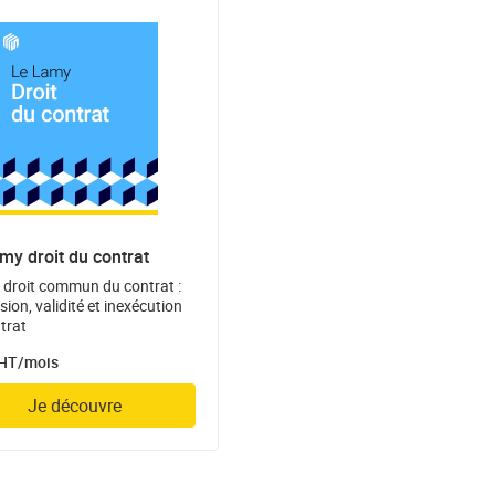
my droit du contrat
e droit commun du contrat :
ion, validité et inexécution
trat
 HT/mois
Je découvre