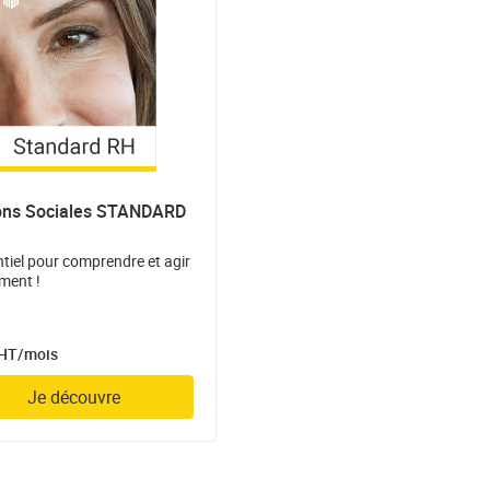
ons Sociales STANDARD
ntiel pour comprendre et agir
ment !
 HT/mois
Je découvre