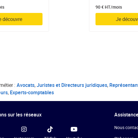
ois
90 € HT/mois
e découvre
Je découv
métier :
Avocats
,
Juristes et Directeurs juridiques
,
Représentant
eurs
,
Experts-comptables
ns sur les réseaux
Assistance
Nous contac