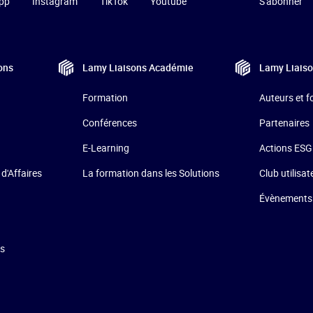
pp
Instagram
TikTok
Youtube
S'abonner
ons
Lamy Liaisons
Académie
Lamy Liais
Formation
Auteurs et 
Conférences
Partenaires
E-Learning
Actions ESG
La formation dans les Solutions
 d'Affaires
Club utilisat
Évènements
ns