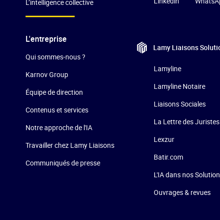
Linkedin
WhatsA
L’intelligence collective
L'entreprise
Lamy Liaisons
Soluti
Qui sommes-nous ?
Lamyline
Karnov Group
Lamyline Notaire
Équipe de direction
Liaisons Sociales
Contenus et services
La Lettre des Juristes
Notre approche de l'IA
Lexzur
Travailler chez Lamy Liaisons
Batir.com
Communiqués de presse
L'IA dans nos Solutio
Ouvrages & revues