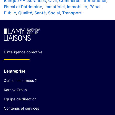
Banque - Assurances
,
Civil
,
Commerce international
,
Fiscal et Patrimoine
,
Immatériel
,
Immobilier
,
Pénal
,
Public
,
Qualité
,
Santé
,
Social
,
Transport
.
L’intelligence collective
L'entreprise
Qui sommes-nous ?
Karnov Group
Équipe de direction
Contenus et services