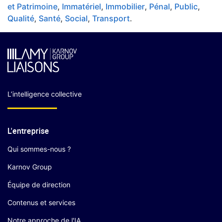
et Patrimoine
,
Immatériel
,
Immobilier
,
Pénal
,
Public
,
Qualité
,
Santé
,
Social
,
Transport
.
L’intelligence collective
L'entreprise
Qui sommes-nous ?
Karnov Group
Équipe de direction
Contenus et services
Notre approche de l'IA