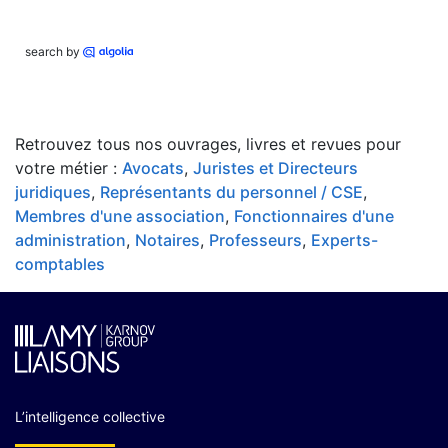
search by
Retrouvez tous nos ouvrages, livres et revues pour
votre métier :
Avocats
,
Juristes et Directeurs
juridiques
,
Représentants du personnel / CSE
,
Membres d'une association
,
Fonctionnaires d'une
administration
,
Notaires
,
Professeurs
,
Experts-
comptables
L’intelligence collective