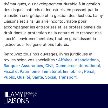
thématiques, du développement durable à la gestion
des risques naturels et industriels, en passant par la
transition énergétique et la gestion des déchets. Lamy
Liaisons est ainsi un allié incontournable pour
accompagner les entreprises et les professionnels du
droit dans la protection de la nature et le respect des
libertés environnementales, tout en garantissant la
justice pour les générations futures.
Retrouvez tous nos ouvrages, livres juridiques et
revues selon vos spécialités :
Affaires
,
Associations
,
Banque - Assurances
,
Civil
,
Commerce international
,
Fiscal et Patrimoine
,
Immatériel
,
Immobilier
,
Pénal
,
Public
,
Qualité
,
Santé
,
Social
,
Transport
.