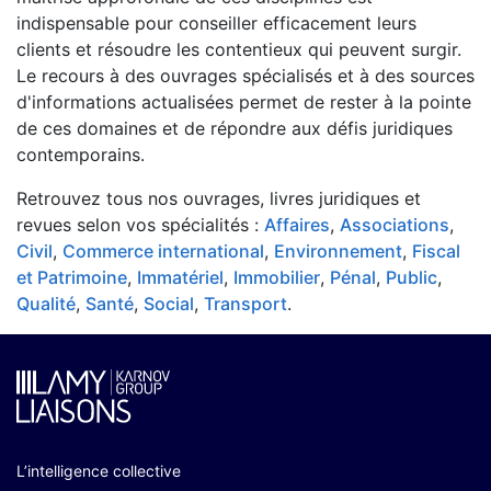
indispensable pour conseiller efficacement leurs
clients et résoudre les contentieux qui peuvent surgir.
Le recours à des ouvrages spécialisés et à des sources
d'informations actualisées permet de rester à la pointe
de ces domaines et de répondre aux défis juridiques
contemporains.
Retrouvez tous nos ouvrages, livres juridiques et
revues selon vos spécialités :
Affaires
,
Associations
,
Civil
,
Commerce international
,
Environnement
,
Fiscal
et Patrimoine
,
Immatériel
,
Immobilier
,
Pénal
,
Public
,
Qualité
,
Santé
,
Social
,
Transport
.
L’intelligence collective