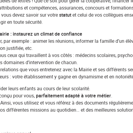
s de lettres ! Que ce soit pour gérer la coopérative, financer l
s, attributions et compétences, assurances, concours et formatio
e vous devez savoir sur votre
statut
et celui de vos collègues ens
ir en toute sécurité.
airie : instaurez un climat de confiance
par exemple : animer les réunions, informer la famille d’un élève 
n justifiée, etc.
ous ceux qui travaillent à vos côtés : médecins scolaires, psych
es domaines d’intervention de chacun.
elations que vous entretenez avec la Mairie et ses différents se
uteurs : votre établissement y gagne en dynamisme et en notoriété
er leurs enfants au cours de leur scolarité.
 conçu pour vous,
parfaitement adapté à votre métier
.
n. Ainsi, vous utilisez et vous référez à des documents régulièreme
 différentes missions au quotidien… et des meilleures solutio