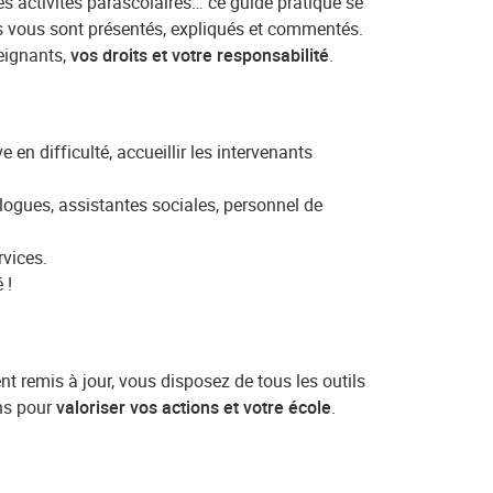
es activités parascolaires… ce guide pratique se
ns vous sont présentés, expliqués et commentés.
eignants,
vos droits et votre responsabilité
.
en difficulté, accueillir les intervenants
ologues, assistantes sociales, personnel de
rvices.
 !
nt remis à jour, vous disposez de tous les outils
ns pour
valoriser vos actions et votre école
.