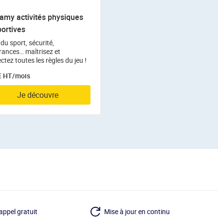
amy activités physiques
portives
 du sport, sécurité,
rances… maîtrisez et
ctez toutes les règles du jeu !
€ HT/mois
Je découvre
appel gratuit
Mise à jour en continu