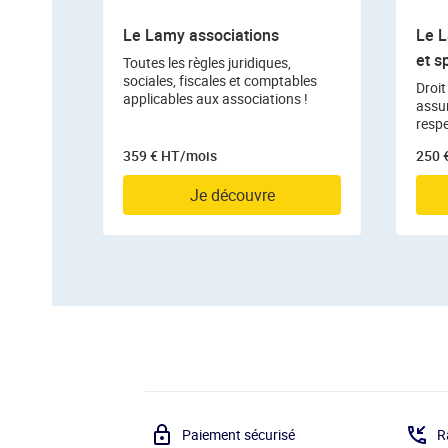
Le Lamy associations
Le L
et s
Toutes les règles juridiques,
sociales, fiscales et comptables
Droit
applicables aux associations !
assu
respe
359 € HT/mois
250 
Je découvre
Paiement sécurisé
R