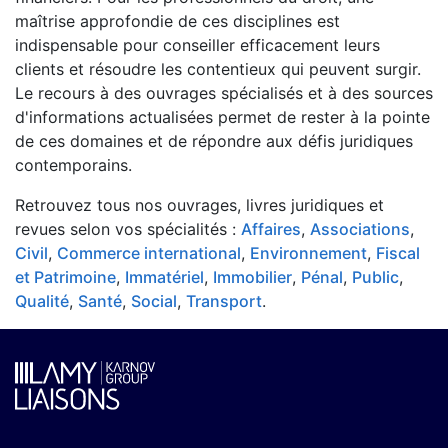
maîtrise approfondie de ces disciplines est
indispensable pour conseiller efficacement leurs
clients et résoudre les contentieux qui peuvent surgir.
Le recours à des ouvrages spécialisés et à des sources
d'informations actualisées permet de rester à la pointe
de ces domaines et de répondre aux défis juridiques
contemporains.
Retrouvez tous nos ouvrages, livres juridiques et
revues selon vos spécialités :
Affaires
,
Associations
,
Civil
,
Commerce international
,
Environnement
,
Fiscal
et Patrimoine
,
Immatériel
,
Immobilier
,
Pénal
,
Public
,
Qualité
,
Santé
,
Social
,
Transport
.