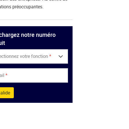
tuations préoccupantes.
chargez notre numéro
uit
ectionnez votre fonction
*
ail
*
alide