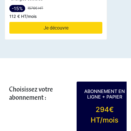
-15%
1576€ HT
112 € HT/mois
Je découvre
Choisissez votre
ABONNEMENT EN
abonnement :
LIGNE + PAPIER
294€
HT/mois