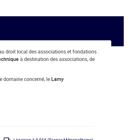
 au droit local des associations et fondations :
technique
à destination des associations, de
t le domaine concerné, le
Lamy
Livraison à 0,01€
(France Métropolitaine)