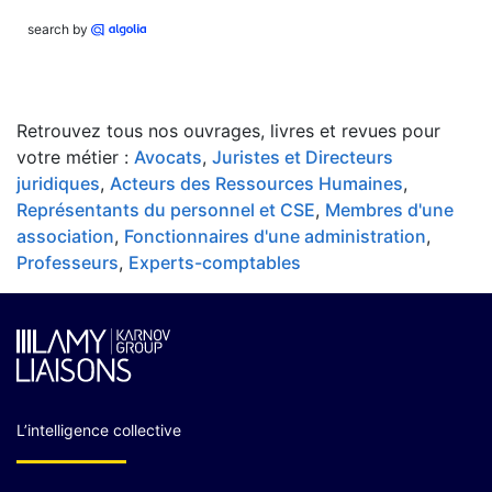
search by
Retrouvez tous nos ouvrages, livres et revues pour
votre métier :
Avocats
,
Juristes et Directeurs
juridiques
,
Acteurs des Ressources Humaines
,
Représentants du personnel et CSE
,
Membres d'une
association
,
Fonctionnaires d'une administration
,
Professeurs
,
Experts-comptables
L’intelligence collective