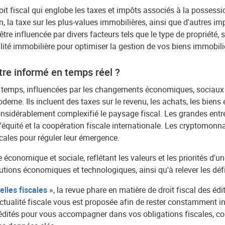
 fiscal qui englobe les taxes et impôts associés à la possession
on, la taxe sur les plus-values immobilières, ainsi que d'autres im
 être influencée par divers facteurs tels que le type de propriété, s
té immobilière pour optimiser la gestion de vos biens immobilier
être informé en temps réel ?
u temps, influencées par les changements économiques, sociaux
rne. Ils incluent des taxes sur le revenu, les achats, les biens e
onsidérablement complexifié le paysage fiscal. Les grandes entrep
l'équité et la coopération fiscale internationale. Les cryptomon
scales pour réguler leur émergence.
économique et sociale, reflétant les valeurs et les priorités d'un
utions économiques et technologiques, ainsi qu'à relever les déf
elles fiscales
», la revue phare en matière de droit fiscal des édi
ctualité fiscale vous est proposée afin de rester constamment i
tés pour vous accompagner dans vos obligations fiscales, couvra