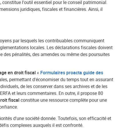
 constitue l'outil essentiel pour le conseil patrimonial.
nsions juridiques, fiscales et financières. Ainsi, il
 moyens par lesquels les contribuables communiquent
églementations locales. Les déclarations fiscales doivent
s que des pénalités, des amendes ou même des poursuites
ge en droit fiscal
«
Formulaires proacta guide des
scales, permettant d'économiser du temps tout en assurant
ividuels, de les conserver dans ses archives et de les
CERFA et leurs commentaires. En outre, il propose 80
oit fiscal
constitue une ressource complète pour une
confiance.
orités d'une société donnée. Toutefois, son efficacité et
 défis complexes auxquels il est confronté.