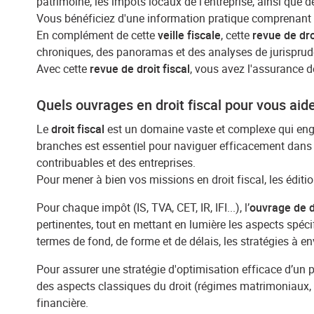
patrimoine, les impôts locaux de l'entreprise, ainsi que 
Vous bénéficiez d'une information pratique comprenant d
En complément de cette
veille fiscale
, cette
revue de dro
chroniques, des panoramas et des analyses de jurispruden
Avec cette
revue de droit fiscal
, vous avez l'assurance d
Quels ouvrages en droit fiscal pour vous aid
Le
droit fiscal
est un domaine vaste et complexe qui englo
branches est essentiel pour naviguer efficacement dans le
contribuables et des entreprises.
Pour mener à bien vos missions en droit fiscal, les édi
Pour chaque impôt (IS, TVA, CET, IR, IFI...), l’
ouvrage de dr
pertinentes, tout en mettant en lumière les aspects spécif
termes de fond, de forme et de délais, les stratégies à e
Pour assurer une stratégie d'optimisation efficace d’un p
des aspects classiques du droit (régimes matrimoniaux, su
financière.