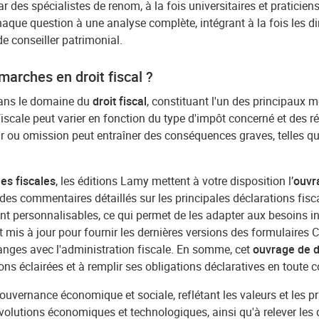
r des spécialistes de renom, à la fois universitaires et praticiens,
aque question à une analyse complète, intégrant à la fois les dime
e conseiller patrimonial.
marches en droit fiscal ?
dans le domaine du
droit fiscal
, constituant l'un des principaux
fiscale peut varier en fonction du type d'impôt concerné et des r
rreur ou omission peut entraîner des conséquences graves, telle
s fiscales
, les éditions Lamy mettent à votre disposition l’
ouvra
e des commentaires détaillés sur les principales déclarations fi
nt personnalisables, ce qui permet de les adapter aux besoins ind
 mis à jour pour fournir les dernières versions des formulaires 
changes avec l'administration fiscale. En somme, cet
ouvrage de dr
ons éclairées et à remplir ses obligations déclaratives en toute 
ouvernance économique et sociale, reflétant les valeurs et les pri
volutions économiques et technologiques, ainsi qu'à relever les