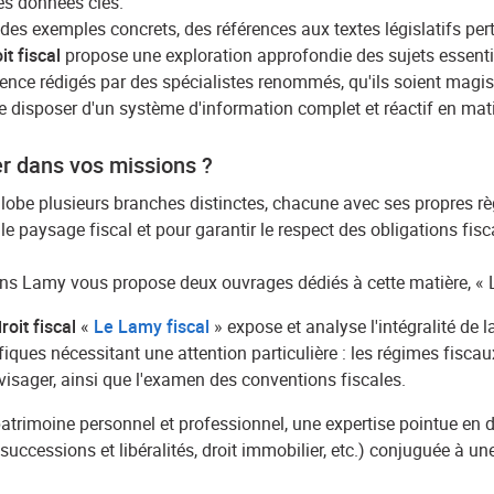
des données clés.
es exemples concrets, des références aux textes législatifs per
it fiscal
propose une exploration approfondie des sujets essentiel
ce rédigés par des spécialistes renommés, qu'ils soient magistra
e disposer d'un système d'information complet et réactif en matiè
er dans vos missions ?
be plusieurs branches distinctes, chacune avec ses propres règ
 paysage fiscal et pour garantir le respect des obligations fisca
tions Lamy vous propose deux ouvrages dédiés à cette matière, « 
oit fiscal
«
Le Lamy fiscal
» expose et analyse l'intégralité de l
iques nécessitant une attention particulière : les régimes fiscau
nvisager, ainsi que l'examen des conventions fiscales.
atrimoine personnel et professionnel, une expertise pointue en d
ccessions et libéralités, droit immobilier, etc.) conjuguée à une