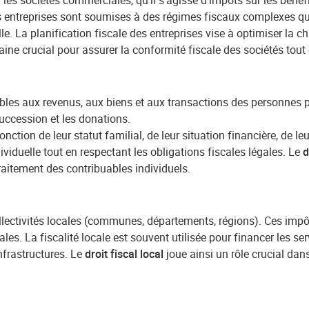
les sociétés commerciales, qu'il s'agisse d'impôts sur les bénéfic
s entreprises sont soumises à des régimes fiscaux complexes qui v
elle. La planification fiscale des entreprises vise à optimiser la c
ne crucial pour assurer la conformité fiscale des sociétés tout 
bles aux revenus, aux biens et aux transactions des personnes
 succession et les donations.
ction de leur statut familial, de leur situation financière, de leu
ividuelle tout en respectant les obligations fiscales légales. Le
d
 traitement des contribuables individuels.
lectivités locales (communes, départements, régions). Ces impôts
ales. La fiscalité locale est souvent utilisée pour financer les se
infrastructures. Le
droit fiscal local
joue ainsi un rôle crucial dan