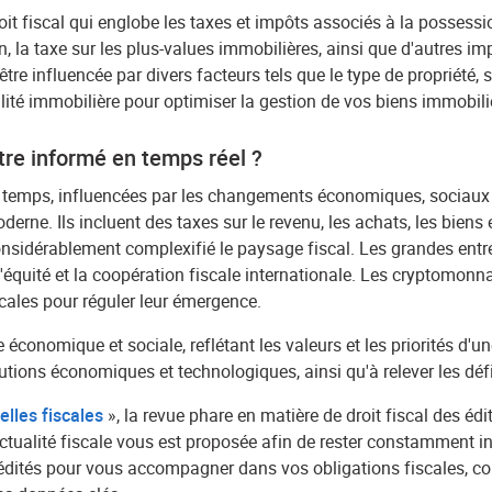
 fiscal qui englobe les taxes et impôts associés à la possession
on, la taxe sur les plus-values immobilières, ainsi que d'autres im
 être influencée par divers facteurs tels que le type de propriété, s
té immobilière pour optimiser la gestion de vos biens immobilier
être informé en temps réel ?
u temps, influencées par les changements économiques, sociaux
rne. Ils incluent des taxes sur le revenu, les achats, les biens e
onsidérablement complexifié le paysage fiscal. Les grandes entrep
l'équité et la coopération fiscale internationale. Les cryptomon
scales pour réguler leur émergence.
économique et sociale, reflétant les valeurs et les priorités d'un
utions économiques et technologiques, ainsi qu'à relever les déf
elles fiscales
», la revue phare en matière de droit fiscal des édi
ctualité fiscale vous est proposée afin de rester constamment i
tés pour vous accompagner dans vos obligations fiscales, couvra