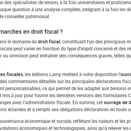
r des spécialistes de renom, à la fois universitaires et praticiens,
aque question à une analyse complète, intégrant à la fois les dime
e conseiller patrimonial.
marches en droit fiscal ?
dans le domaine du
droit fiscal
, constituant l'un des principaux
fiscale peut varier en fonction du type d'impôt concerné et des r
rreur ou omission peut entraîner des conséquences graves, telle
s fiscales
, les éditions Lamy mettent à votre disposition l’
ouvra
e des commentaires détaillés sur les principales déclarations fi
nt personnalisables, ce qui permet de les adapter aux besoins ind
 mis à jour pour fournir les dernières versions des formulaires 
changes avec l'administration fiscale. En somme, cet
ouvrage de dr
ons éclairées et à remplir ses obligations déclaratives en toute 
ouvernance économique et sociale, reflétant les valeurs et les pri
volutions économiques et technologiques, ainsi qu'à relever les