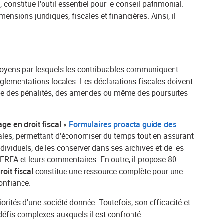
 constitue l'outil essentiel pour le conseil patrimonial.
nsions juridiques, fiscales et financières. Ainsi, il
 moyens par lesquels les contribuables communiquent
églementations locales. Les déclarations fiscales doivent
s que des pénalités, des amendes ou même des poursuites
ge en droit fiscal
«
Formulaires proacta guide des
scales, permettant d'économiser du temps tout en assurant
ividuels, de les conserver dans ses archives et de les
CERFA et leurs commentaires. En outre, il propose 80
oit fiscal
constitue une ressource complète pour une
confiance.
orités d'une société donnée. Toutefois, son efficacité et
 défis complexes auxquels il est confronté.