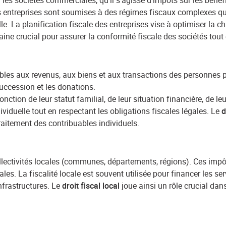
les sociétés commerciales, qu'il s'agisse d'impôts sur les bénéfic
s entreprises sont soumises à des régimes fiscaux complexes qui v
elle. La planification fiscale des entreprises vise à optimiser la c
ne crucial pour assurer la conformité fiscale des sociétés tout 
bles aux revenus, aux biens et aux transactions des personnes
 succession et les donations.
ction de leur statut familial, de leur situation financière, de leu
ividuelle tout en respectant les obligations fiscales légales. Le
d
 traitement des contribuables individuels.
lectivités locales (communes, départements, régions). Ces impôts
ales. La fiscalité locale est souvent utilisée pour financer les se
infrastructures. Le
droit fiscal local
joue ainsi un rôle crucial dan