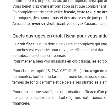
patrimoine, les impôts locaux de l'entreprise, ainsi que 
Vous bénéficiez d'une information pratique comprenant d
En complément de cette
veille fiscale
, cette
revue de dro
chroniques, des panoramas et des analyses de jurispruden
Avec cette
revue de droit fiscal
, vous avez l'assurance d
Quels ouvrages en droit fiscal pour vous aid
Le
droit fiscal
est un domaine vaste et complexe qui englo
branches est essentiel pour naviguer efficacement dans le
contribuables et des entreprises.
Pour mener à bien vos missions en droit fiscal, les édi
Pour chaque impôt (IS, TVA, CET, IR, IFI...), l’
ouvrage de dr
pertinentes, tout en mettant en lumière les aspects spécif
termes de fond, de forme et de délais, les stratégies à e
Pour assurer une stratégie d'optimisation efficace d’un p
des aspects classiques du droit (régimes matrimoniaux, su
financière.