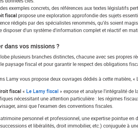
des données clés.
es exemples concrets, des références aux textes législatifs per
it fiscal
propose une exploration approfondie des sujets essentiel
ce rédigés par des spécialistes renommés, qu'ils soient magistra
e disposer d'un système d'information complet et réactif en matiè
er dans vos missions ?
be plusieurs branches distinctes, chacune avec ses propres règ
 paysage fiscal et pour garantir le respect des obligations fisca
tions Lamy vous propose deux ouvrages dédiés à cette matière, « 
oit fiscal
«
Le Lamy fiscal
» expose et analyse l'intégralité de l
iques nécessitant une attention particulière : les régimes fiscau
nvisager, ainsi que l'examen des conventions fiscales.
atrimoine personnel et professionnel, une expertise pointue en d
ccessions et libéralités, droit immobilier, etc.) conjuguée à une