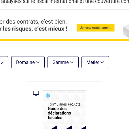
analyses sur le fiscal international et une couverture com
Domaine
Gamme
Métier