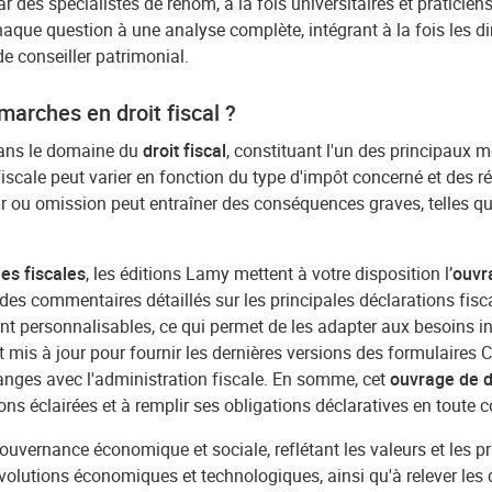
r des spécialistes de renom, à la fois universitaires et praticiens,
aque question à une analyse complète, intégrant à la fois les dime
e conseiller patrimonial.
marches en droit fiscal ?
dans le domaine du
droit fiscal
, constituant l'un des principaux
fiscale peut varier en fonction du type d'impôt concerné et des r
rreur ou omission peut entraîner des conséquences graves, telle
s fiscales
, les éditions Lamy mettent à votre disposition l’
ouvra
e des commentaires détaillés sur les principales déclarations fi
nt personnalisables, ce qui permet de les adapter aux besoins ind
 mis à jour pour fournir les dernières versions des formulaires 
changes avec l'administration fiscale. En somme, cet
ouvrage de dr
ons éclairées et à remplir ses obligations déclaratives en toute 
ouvernance économique et sociale, reflétant les valeurs et les pri
volutions économiques et technologiques, ainsi qu'à relever les