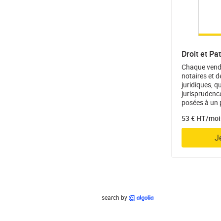
Droit et Pa
Chaque vendre
notaires et 
juridiques, 
jurisprudenc
posées à un 
53 € HT/moi
J
search by