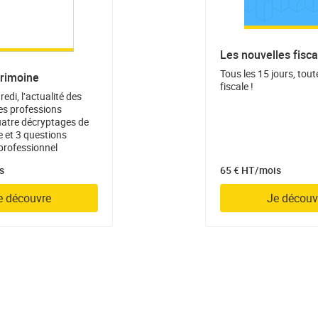
Les nouvelles fisca
Tous les 15 jours, toute
trimoine
fiscale !
di, l’actualité des
des professions
quatre décryptages de
e et 3 questions
professionnel
s
65 € HT/mois
e découvre
Je découv