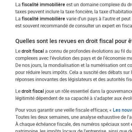
La
fiscalité immobilière
est un domaine complexe du droit
taxes peuvent inclure la taxe foncière, la taxe d'habitati
La
fiscalité immobilière
varie d'un pays à l'autre et peut
est souvent recommandé de consulter un expert en fiscali
Quelles sont les revues en droit fiscal pour 
Le
droit fiscal
a connu de profondes évolutions au fil d
complexes avec l'évolution des pays et de l'économie mode
De nos jours, la mondialisation et la numérisation ont c
pour réduire leurs impôts. Cela a suscité des débats sur 
réponses innovantes des législateurs et des autorités fi
Le
droit fiscal
joue un rôle essentiel dans la gouvernance 
légitimité dépendent de sa capacité à s'adapter aux évol
Pour vous garantir une veille fiscale efficace, «
Les nouv
Toutes les deux semaines, une analyse exhaustive de l'a
À chaque échéance fiscale, des numéros spéciaux sont édi
patrimoine, les impôts locaux de l'entreprise, ainsi que 