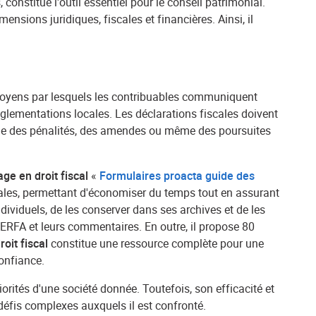
 constitue l'outil essentiel pour le conseil patrimonial.
nsions juridiques, fiscales et financières. Ainsi, il
 moyens par lesquels les contribuables communiquent
églementations locales. Les déclarations fiscales doivent
s que des pénalités, des amendes ou même des poursuites
ge en droit fiscal
«
Formulaires proacta guide des
scales, permettant d'économiser du temps tout en assurant
ividuels, de les conserver dans ses archives et de les
CERFA et leurs commentaires. En outre, il propose 80
oit fiscal
constitue une ressource complète pour une
confiance.
orités d'une société donnée. Toutefois, son efficacité et
 défis complexes auxquels il est confronté.