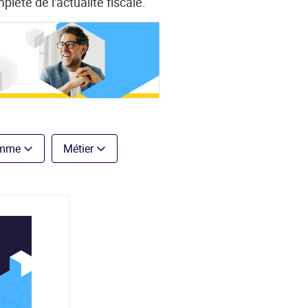
plète de l'actualité fiscale.
mme
Métier