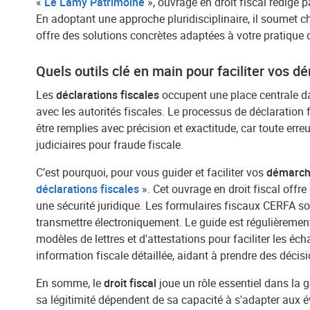
«
Le Lamy Patrimoine
», ouvrage en droit fiscal rédigé pa
En adoptant une approche pluridisciplinaire, il soumet ch
offre des solutions concrètes adaptées à votre pratique d
Quels outils clé en main pour faciliter vos dé
Les
déclarations fiscales
occupent une place centrale 
avec les autorités fiscales. Le processus de déclaration 
être remplies avec précision et exactitude, car toute e
judiciaires pour fraude fiscale.
C’est pourquoi, pour vous guider et faciliter vos
démarche
déclarations fiscales
». Cet ouvrage en droit fiscal offr
une sécurité juridique. Les formulaires fiscaux CERFA so
transmettre électroniquement. Le guide est régulièrement
modèles de lettres et d'attestations pour faciliter les é
information fiscale détaillée, aidant à prendre des décisi
En somme, le
droit fiscal
joue un rôle essentiel dans la g
sa légitimité dépendent de sa capacité à s'adapter aux é