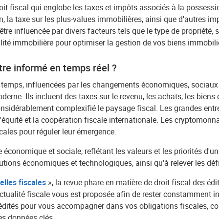
 fiscal qui englobe les taxes et impôts associés à la possession
on, la taxe sur les plus-values immobilières, ainsi que d'autres im
 être influencée par divers facteurs tels que le type de propriété, s
té immobilière pour optimiser la gestion de vos biens immobilier
être informé en temps réel ?
u temps, influencées par les changements économiques, sociaux
rne. Ils incluent des taxes sur le revenu, les achats, les biens e
onsidérablement complexifié le paysage fiscal. Les grandes entrep
l'équité et la coopération fiscale internationale. Les cryptomon
scales pour réguler leur émergence.
économique et sociale, reflétant les valeurs et les priorités d'un
utions économiques et technologiques, ainsi qu'à relever les déf
elles fiscales
», la revue phare en matière de droit fiscal des édi
ctualité fiscale vous est proposée afin de rester constamment i
tés pour vous accompagner dans vos obligations fiscales, couvra
des données clés.