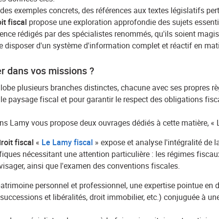
es exemples concrets, des références aux textes législatifs per
it fiscal
propose une exploration approfondie des sujets essentiel
ce rédigés par des spécialistes renommés, qu'ils soient magistra
e disposer d'un système d'information complet et réactif en matiè
er dans vos missions ?
be plusieurs branches distinctes, chacune avec ses propres règ
 paysage fiscal et pour garantir le respect des obligations fisca
tions Lamy vous propose deux ouvrages dédiés à cette matière, « 
oit fiscal
«
Le Lamy fiscal
» expose et analyse l'intégralité de l
iques nécessitant une attention particulière : les régimes fiscau
nvisager, ainsi que l'examen des conventions fiscales.
atrimoine personnel et professionnel, une expertise pointue en d
ccessions et libéralités, droit immobilier, etc.) conjuguée à une