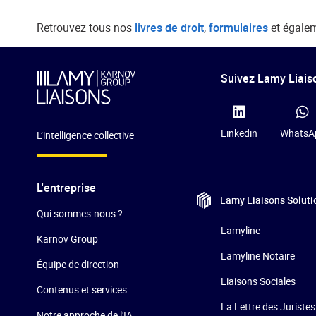
Retrouvez tous nos
livres de droit
,
formulaires
et égale
Suivez Lamy Liaiso
Linkedin
WhatsA
L’intelligence collective
L'entreprise
Lamy Liaisons
Soluti
Qui sommes-nous ?
Lamyline
Karnov Group
Lamyline Notaire
Équipe de direction
Liaisons Sociales
Contenus et services
La Lettre des Juristes
Notre approche de l'IA