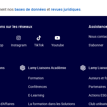
ment nos
bases de données
et
revues juridiques
.
ns sur les réseaux
Assistance
Nous contac
pp
Instagram
TikTok
Youtube
S'abonner
ons
Lamy Liaisons
Académie
Lamy Liais
Formation
Auteurs et 
Conférences
Partenaires
E-Learning
Actions ESG
La formation dans les Solutions
 d'Affaires
Club utilisat