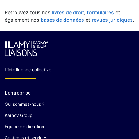
Retrouvez tous nos
livres de droit
,
formulaires
et
également nos
bases de données
et
revues juridiques
.
L’intelligence collective
L'entreprise
Qui sommes-nous ?
Karnov Group
Équipe de direction
Contenus et services