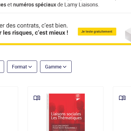
ques
et
numéros spéciaux
de Lamy Liaisons.
Format
Gamme