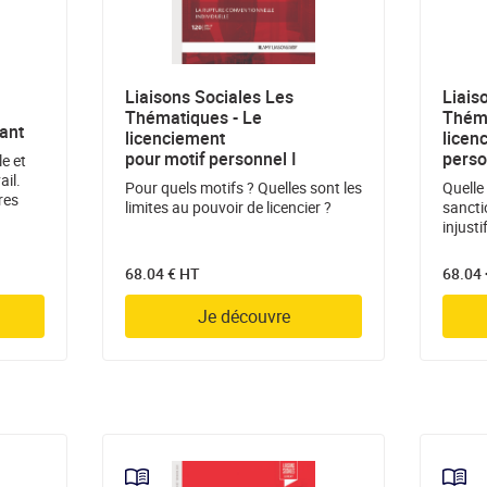
Liaisons Sociales Les
Liais
Thématiques - Le
Théma
vant
licenciement
licen
pour motif personnel I
perso
le et
ail.
Pour quels motifs ? Quelles sont les
Quelle
res
limites au pouvoir de licencier ?
sancti
injusti
68.04 € HT
68.04
Je découvre