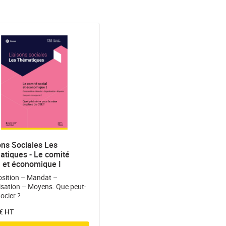
ons Sociales Les
tiques - Le comité
l et économique I
sition – Mandat –
sation – Moyens. Que peut-
ocier ?
 € HT