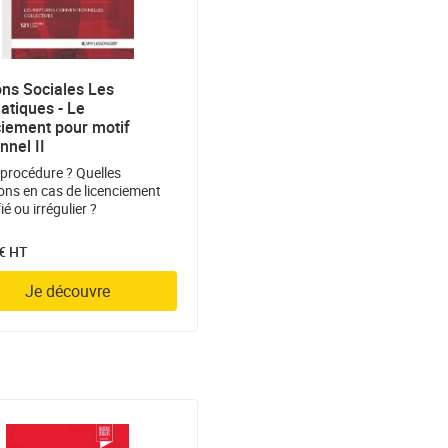
ons Sociales Les
tiques - Le
ciement pour motif
nnel II
 procédure ? Quelles
ons en cas de licenciement
fié ou irrégulier ?
 € HT
Je découvre