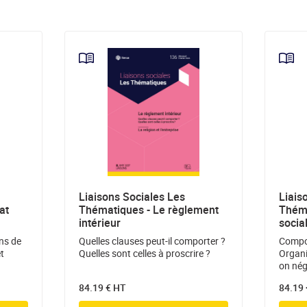
Liaisons Sociales Les
Liais
at
Thématiques - Le règlement
Théma
intérieur
socia
ons de
Quelles clauses peut-il comporter ?
Compo
et
Quelles sont celles à proscrire ?
Organi
on nég
84.19 € HT
84.19