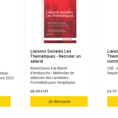
Liaisons Sociales Les
Liais
Thématiques - Recruter un
Théma
salarié
comit
Restrictions à la liberté
CSE : 
d’embauche - Méthodes de
l'expe
ition :
sélection des candidats -
mbre 2023
Formalités pour l’employeur
68.04 € HT
63.57
Je découvre