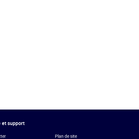
 et support
ter
Plan de site