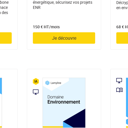
rbone
énergétique, sécurisez vos projets
Décryp
enace
ENR
en env
n des
150 € HT/mois
68 € 
Je découvre