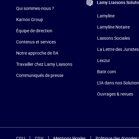
Lamy Liaisons
Soluti
Qui sommes-nous ?
Lamyline
Karnov Group
Lamyline Notaire
Équipe de direction
Liaisons Sociales
Contenus et services
La Lettre des Juristes
Notre approche de l'IA
Lexzur
Travailler chez Lamy Liaisons
Batir.com
Communiqués de presse
L'IA dans nos Solutio
Ouvrages & revues
CGU
CGV
Mentions légales
Politique des données 